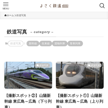
MENU
ホーム
鉄道写真
鉄道写真
– category –
鉄道写真
新幹線
在来線
貨物列車
客車列車
鉄道写真
鉄道写真
【撮影スポット②】山陽新
【撮影スポット①】山陽新
幹線 東広島～広島（下り列
幹線 東広島～広島（上り列
車）
車）