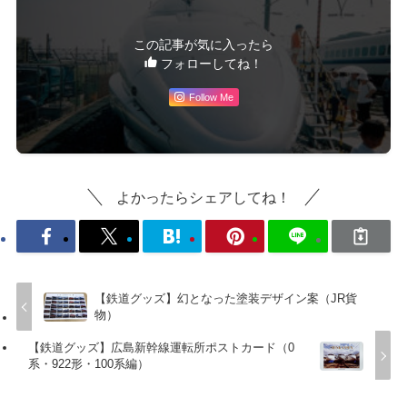
この記事が気に入ったら
フォローしてね！
Follow Me
よかったらシェアしてね！
【鉄道グッズ】幻となった塗装デザイン案（JR貨
物）
【鉄道グッズ】広島新幹線運転所ポストカード（0
系・922形・100系編）