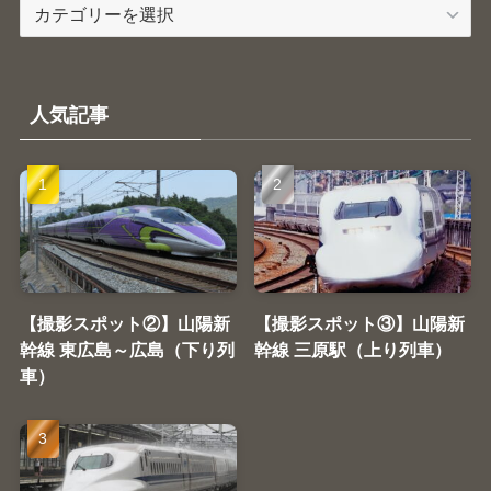
カ
テ
ゴ
リ
ー
人気記事
【撮影スポット②】山陽新
【撮影スポット③】山陽新
幹線 東広島～広島（下り列
幹線 三原駅（上り列車）
車）