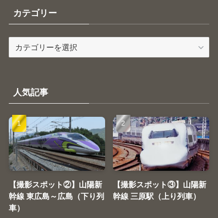
カテゴリー
カ
テ
ゴ
リ
ー
人気記事
【撮影スポット②】山陽新
【撮影スポット③】山陽新
幹線 東広島～広島（下り列
幹線 三原駅（上り列車）
車）